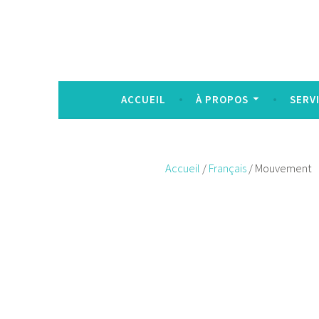
Accéder
au
contenu
Service de co-création d'outils d'impact 
principal
ACCUEIL
À PROPOS
SERV
Accueil
/
Français
/ Mouvement