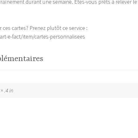
traînement durant une semaine. Êtes-vous prêts à relever le
 ces cartes? Prenez plutôt ce service :
rt-e-fact/item/cartes-personnalisees
plémentaires
 × .4 in