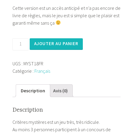
Cette version est un accès anticipé et n’a pas encore de
livre de règles, mais le jeu est si simple que le plaisir est
garanti même sans ça
quantité
AJOUTER AU PANIER
de
Critères
UGS :
MYST18FR
secret
Catégorie :
Français
Description
Avis (0)
Description
Critères mystères est un jeu très, très ridicule.
Au moins 3 personnes participent à un concours de